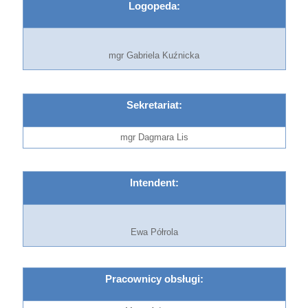
Logopeda:
mgr Gabriela Kuźnicka
ugi:Pracownicy obsłu
Sekretariat:
mgr Dagmara Lis
gi:
Intendent:
Ewa Półrola
Pracownicy obsługi: