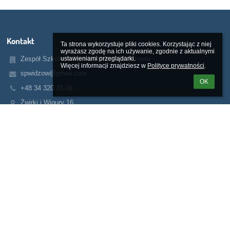
Kontakt
Ta strona wykorzystuje pliki cookies. Korzystając z niej 
wyrażasz zgodę na ich używanie, zgodnie z aktualnymi 
ustawieniami przeglądarki.

Zespół Szkolno - Przedszkolny w Widzowie
Więcej informacji znajdziesz w 
Polityce prywatności
.
spwidzow@gmail.com
OK
+48 34 320 28 08
Żwirki i Wigury 16
42-282 Widzów
Poland
Galeria zdjęć
brak danych
Linki
Webmaster
Wsparcie techniczne
Deklaracja dostępności