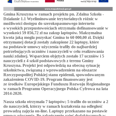
Gmina Kruszyna w ramach projektu pn. Zdalna Szkoła -
Działanie 1.1 Wyeliminowanie terytorialnych różnic w
możliwości dostępu do szerokopasmowego internetu
o wysokich przepustowościach otrzymała dofinansowanie w
wysokości 59 856,72 zł na zakup laptopów. Maksymalna
kwota jaką mogła pozyskać Gmina to 60 000,00 zł. Dzięki
otrzymanej dotacji zostały zakupione 22 laptopy, które
na podstawie umowy użyczenia trafiły do najbardziej
potrzebujących uczniów i nauczycieli w celu realizowania
nauki zdalnej. Wsparciem objętych zostało 17 uczniów i 5
nauczycieli z 4 szkół podstawowych z terenu Gminy
Kruszyna. Projekt jest odpowiedzią na obecną sytuację
szkolnictwa, związaną z wprowadzeniem na obszarze
Rzeczypospolitej Polskiej stanu epidemii, spowodowanym
zakażeniem COVID-19. Program finansowany jest
ze środków Europejskiego Funduszu Rozwoju Regionalnego
w ramach Programu Operacyjnego Polska Cyfrowa na lata
2014-2020.
Nasza szkoła otrzymała 7 laptopów; 5 trafiło do uczniów a 2
do nauczycieli, którzy w ramach kształcenia na odległość
prowadzą zajęcia on-line. Laptopy przekazano na postawie
umowy użyczenia. Po zakończeniu zajęć dydaktycznych w