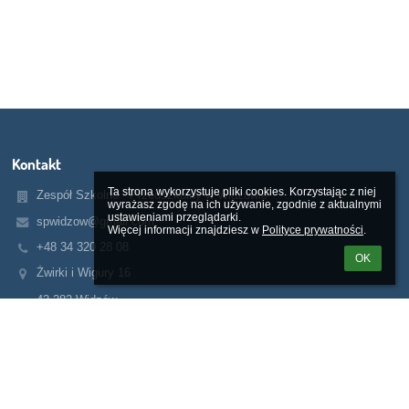
Kontakt
Ta strona wykorzystuje pliki cookies. Korzystając z niej 
Zespół Szkolno - Przedszkolny w Widzowie
wyrażasz zgodę na ich używanie, zgodnie z aktualnymi 
ustawieniami przeglądarki.

spwidzow@gmail.com
Więcej informacji znajdziesz w 
Polityce prywatności
.
+48 34 320 28 08
OK
Żwirki i Wigury 16
42-282 Widzów
Poland
Galeria zdjęć
brak danych
Linki