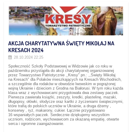
AKCJA CHARYTATYWNA ŚWIĘTY MIKOŁAJ NA
KRESACH 2024
28.10.2024 22:25
Społeczność Szkoły Podstawowej w Widzowie jak co roku w
październiku przystąpiła do akcji charytatywnej organizowanej
przez Towarzystwo Patriotycznie ,,Kresy" pn.: ,,Święty Mikołaj
na Kresach" dla Polaków mieszkających na Kresach Wschodnich,
a szczególnie dla rodaków w obwodzie lwowskim w pogrążonej
wojną Ukrainie i dzieciom z Grodna na Białorusi. W tym roku każda
klasa wraz z wychowawcami przygotowała dwa zestawy paczek.
Pierwsza zawierała książki, zeszyty, kredki, plastelinę, mazaki,
długopisy, ołówki, słodycze oraz kartki z życzeniami świątecznymi,
które trafią do polskich uczniów w Ukrainie, a druga dżemy ,
konserwy , ryż, makarony, cukier. Łącznie przygotowano
16 wspaniałych paczek. Serdecznie dziękujemy wszystkim
uczniom, rodzicom, wychowawcom za okazaną empatię, otwarte
serca i ogromne zaangażowanie.