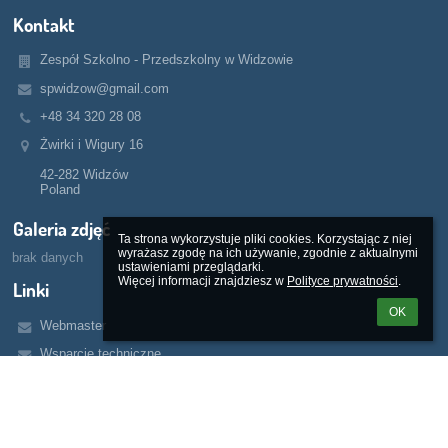
Kontakt
Zespół Szkolno - Przedszkolny w Widzowie
spwidzow@gmail.com
+48 34 320 28 08
Żwirki i Wigury 16
42-282 Widzów
Poland
Galeria zdjęć
Ta strona wykorzystuje pliki cookies. Korzystając z niej 
wyrażasz zgodę na ich używanie, zgodnie z aktualnymi 
brak danych
ustawieniami przeglądarki.

Więcej informacji znajdziesz w 
Polityce prywatności
.
Linki
OK
Webmaster
Wsparcie techniczne
Deklaracja dostępności
Informacje prawne
Polityka prywatności