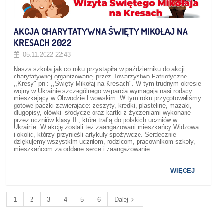
AKCJA CHARYTATYWNA ŚWIĘTY MIKOŁAJ NA
KRESACH 2022
05.11.2022 22:43
Nasza szkoła jak co roku przystąpiła w październiku do akcji
charytatywnej organizowanej przez Towarzystwo Patriotyczne
,,Kresy" pn.: ,,Święty Mikołaj na Kresach". W tym trudnym okresie
wojny w Ukrainie szczególnego wsparcia wymagają nasi rodacy
mieszkający w Obwodzie Lwowskim. W tym roku przygotowaliśmy
gotowe paczki zawierające: zeszyty, kredki, plastelinę, mazaki,
długopisy, ołówki, słodycze oraz kartki z życzeniami wykonane
przez uczniów klasy II , które trafią do polskich uczniów w
Ukrainie. W akcję zostali też zaangażowani mieszkańcy Widzowa
i okolic, którzy przynieśli artykuły spożywcze. Serdecznie
dziękujemy wszystkim uczniom, rodzicom, pracownikom szkoły,
mieszkańcom za oddane serce i zaangażowanie
WIĘCEJ
1
2
3
4
5
6
Dalej