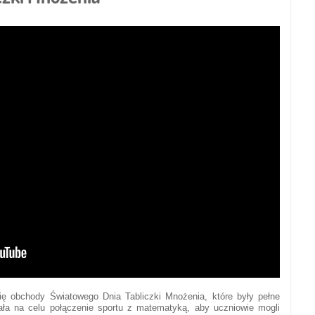
ię obchody Światowego Dnia Tabliczki Mnożenia, które były pełne
ała na celu połączenie sportu z matematyką, aby uczniowie mogli