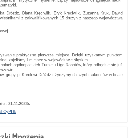
półpraca i krytyczne myślenie. Łączy najnowsze osiągnięcia nauki,
matematyki.
ka Dróżdż, Diana Kręciwilk, Eryk Kręciwilk, Zuzanna Kruk, Dawid
rówieśnikami z zakwalifikowanych 15 drużyn z naszego województwa
owej.
wyzwanie praktyczne pierwsze miejsce. Dzięki uzyskanym punktom
ralnej zajęliśmy I miejsce w województwie śląskim.
inałach ogólnopolskich Turnieju Liga Robotów, który odbędzie się już
rszawie.
nowi grupy p. Karolowi Dróżdż i życzymy dalszych sukcesów w finale
e - 21.11.2023r.
0dhCyPDk
czki Mnożenia