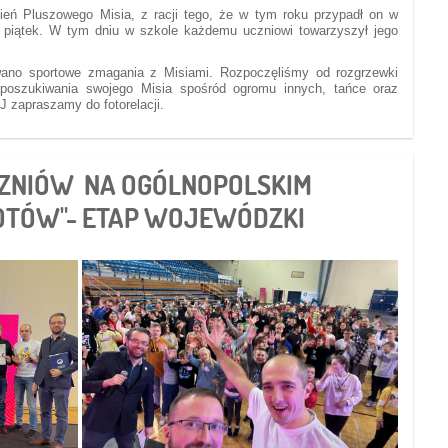
eń Pluszowego Misia, z racji tego, że w tym roku przypadł on w
w piątek. W tym dniu w szkole każdemu uczniowi towarzyszył jego
wano sportowe zmagania z Misiami. Rozpoczęliśmy od rozgrzewki
 poszukiwania swojego Misia spośród ogromu innych, tańce oraz
J zapraszamy do fotorelacji.
CZNIÓW NA OGÓLNOPOLSKIM
BOTÓW"- ETAP WOJEWÓDZKI