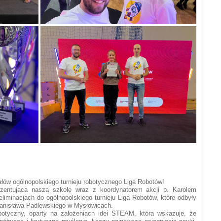
nałów ogólnopolskiego turnieju robotycznego Liga Robotów!
ezentująca naszą szkołę wraz z koordynatorem akcji p. Karolem
liminacjach do ogólnopolskiego turnieju Liga Robotów, które odbyły
tanisława Padlewskiego w Mysłowicach.
robotyczny, oparty na założeniach idei STEAM, która wskazuje, że