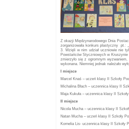
Z okazji Międzynarodowego Dnia Postaci 
zorganizowała konkurs plastyczny pt.: „
3. Wzięli w nim udział uczniowie nie t
Powstańców Styczniowych w Kruszynie o
zmierzyło się z ogromnym wyzwaniem, po
wykonana. Niemniej jednak należało wyłon
I miejsce
Marcel Knaś – uczeń klasy II Szkoły Po
Michalina Błach – uczennica klasy II S
Maja Kukuła – uczennica klasy II Szkoł
II miejsce
Nicola Mucha – uczennica klasy II Szko
Natan Mucha – uczeń klasy II Szkoły P
Kornelia Lis- uczennica klasy II Szkoł