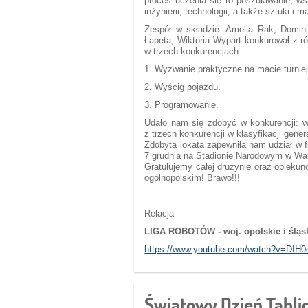
proces uczenia się to poszukiwanie, ws
inżynierii, technologii, a także sztuki i 
Zespół w składzie: Amelia Rak, Domini
Łapeta, Wiktoria Wypart konkurował z 
w trzech konkurencjach:
1. Wyzwanie praktyczne na macie turniej
2. Wyścig pojazdu.
3. Programowanie.
Udało nam się zdobyć w konkurencji: 
z trzech konkurencji w klasyfikacji gene
Zdobyta lokata zapewniła nam udział w f
7 grudnia na Stadionie Narodowym w Wa
Gratulujemy całej drużynie oraz opieku
ogólnopolskim! Brawo!!!
Relacja
LIGA ROBOTÓW - woj. opolskie i śląski
https://www.youtube.com/watch?v=DIH
Światowy Dzień Tabli