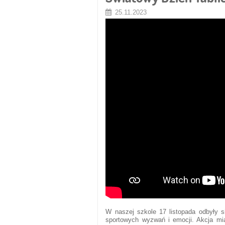
25.11.2023
W naszej szkole 17 listopada odbyły s
sportowych wyzwań i emocji. Akcja mi