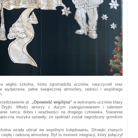
 wigilia szkolna, która zgromadziła uczniów, nauczycieli oraz
e wydarzenie, pełne świątecznej atmosfery, radości i wspólnego
h.
rzedstawienie pt.
„Opowieść wigilijna”
w wykonaniu uczniów klasy
Dryjki. Młodzi aktorzy z dużym zaangażowaniem i talentem
anie serca, dobru i wrażliwości na drugiego człowieka. Starannie
iąteczna muzyka sprawiły, że spektakl został nagrodzony gromkimi
zkolna wzięła udział we wspólnym kolędowaniu. Dźwięki znanych
 ciepłą i radosną atmosferę. Był to moment integracji, który połączył