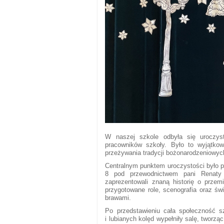
W naszej szkole odbyła się uroczysta
pracowników szkoły. Było to wyjątkow
przeżywania tradycji bożonarodzeniowyc
Centralnym punktem uroczystości było p
8 pod przewodnictwem pani Renaty 
zaprezentowali znaną historię o przemi
przygotowane role, scenografia oraz św
brawami.
Po przedstawieniu cała społeczność s
i lubianych kolęd wypełniły salę, tworząc