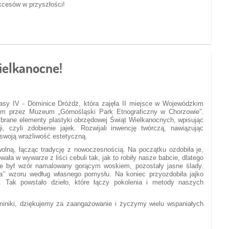
kcesów w przyszłości!
wielkanocne!
sy IV - Dominice Dróżdż, która zajęła II miejsce w Wojewódzkim
ym przez Muzeum „Górnośląski Park Etnograficzny w Chorzowie”.
brane elementy plastyki obrzędowej Świąt Wielkanocnych, wpisując
, czyli zdobienie jajek. Rozwijali inwencję twórczą, nawiązując
 swoją wrażliwość estetyczną.
lną, łącząc tradycję z nowoczesnością. Na początku ozdobiła je,
ła w wywarze z liści cebuli tak, jak to robiły nasze babcie, dlatego
zie był wzór namalowany gorącym woskiem, pozostały jasne ślady.
ia’’ wzoru według własnego pomysłu. Na koniec przyozdobiła jajko
. Tak powstało dzieło, które łączy pokolenia i metody naszych
iki, dziękujemy za zaangażowanie i życzymy wielu wspaniałych