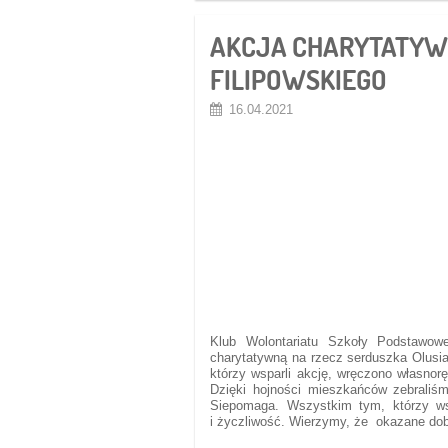
AKCJA CHARYTATYW
FILIPOWSKIEGO
16.04.2021
Klub Wolontariatu Szkoły Podstawowe
charytatywną na rzecz serduszka Olus
którzy wsparli akcję, wręczono własnorę
Dzięki hojności mieszkańców zebraliśm
Siepomaga. Wszystkim tym, którzy ws
i życzliwość. Wierzymy, że okazane do