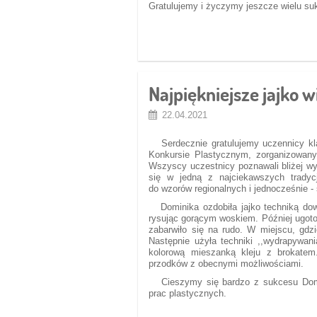
Gratulujemy i życzymy jeszcze wielu su
Najpiękniejsze jajko 
22.04.2021
Serdecznie gratulujemy uczennicy kla
Konkursie Plastycznym, zorganizowan
Wszyscy uczestnicy poznawali bliżej wy
się w jedną z najciekawszych tradycji
do wzorów regionalnych i jednocześnie -
Dominika ozdobiła jajko techniką dowo
rysując gorącym woskiem. Później ugotowa
zabarwiło się na rudo. W miejscu, gd
Następnie użyła techniki ,,wydrapywan
kolorową mieszanką kleju z brokatem
przodków z obecnymi możliwościami.
Cieszymy się bardzo z sukcesu Domin
prac plastycznych.