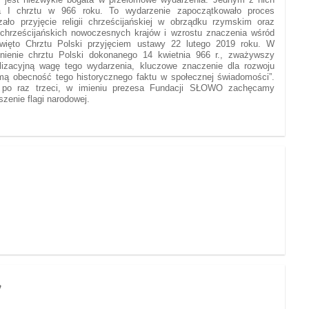
ka I chrztu w 966 roku. To wydarzenie zapoczątkowało proces
zało przyjęcie religii chrześcijańskiej w obrządku rzymskim oraz
 chrześcijańskich nowoczesnych krajów i wzrostu znaczenia wśród
ięto Chrztu Polski przyjęciem ustawy 22 lutego 2019 roku. W
nienie chrztu Polski dokonanego 14 kwietnia 966 r., zważywszy
ilizacyjną wagę tego wydarzenia, kluczowe znaczenie dla rozwoju
mą obecność tego historycznego faktu w społecznej świadomości”.
 po raz trzeci, w imieniu prezesa Fundacji SŁOWO zachęcamy
szenie flagi narodowej.
y