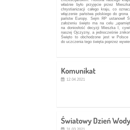
właśnie było przyjęcie przez Miesz
chrystianizacji całego kraju, co oznac
włączenie państwa polskiego do grona
państw Europy. Sejm RP ustanowił Św
założeniu święto ma na celu „upamięt
na doniosłość decyzji Mieszka I, cyw
naszej Ojczyzny, a jednocześnie zniko
Święto to obchodzone jest w Polsce
do uczczenia tego święta poprzez wywie
Komunikat
12.04.2021
Światowy Dzień Wod
31.03.2021