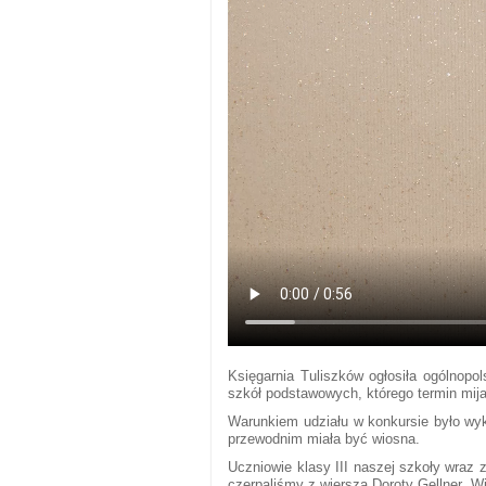
Księgarnia Tuliszków ogłosiła ogólnopol
szkół podstawowych, którego termin mija
Warunkiem udziału w konkursie było wyk
przewodnim miała być wiosna.
Uczniowie klasy III naszej szkoły wraz
czerpaliśmy z wiersza Doroty Gellner „Wi