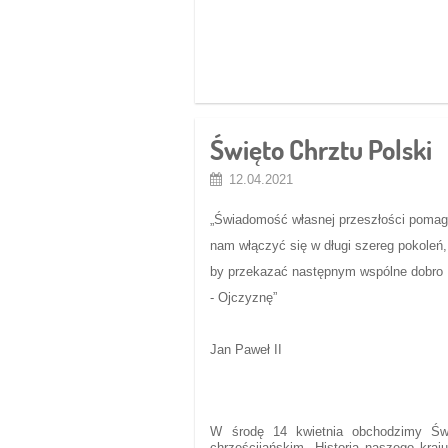
Święto Chrztu Polski
12.04.2021
„Świadomość własnej przeszłości poma
nam włączyć się w długi szereg pokoleń,
by przekazać następnym wspólne dobro
- Ojczyznę”
Jan Paweł II
W środę 14 kwietnia obchodzimy Świ
chrześcijańskim. Historia naszego kra