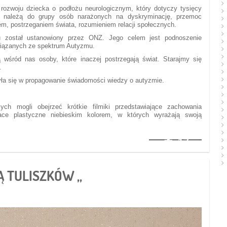
rozwoju dziecka o podłożu neurologicznym, który dotyczy tysięcy
należą do grupy osób narażonych na dyskryminację, przemoc
em, postrzeganiem świata, rozumieniem relacji społecznych.
 został ustanowiony przez ONZ. Jego celem jest podnoszenie
wiązanych ze spektrum Autyzmu.
śród nas osoby, które inaczej postrzegają świat. Starajmy się
.
ła się w propagowanie świadomości wiedzy o autyzmie.
h mogli obejrzeć krótkie filmiki przedstawiające zachowania
race plastyczne niebieskim kolorem, w których wyrażają swoją
17
Ą TULISZKÓW „