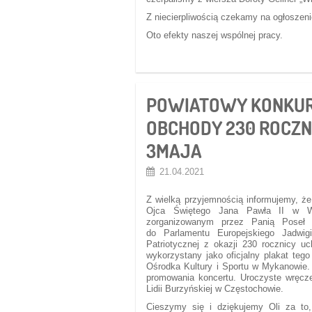
Z niecierpliwością czekamy na ogłoszen
Oto efekty naszej wspólnej pracy.
POWIATOWY KONKUR
OBCHODY 230 ROCZN
3MAJA
21.04.2021
Z wielką
przyjemnością informujemy, że
Ojca Świętego Jana Pawła II w Wi
zorganizowanym przez Panią Poseł
do Parlamentu Europejskiego Jadwigi
Patriotycznej z okazji 230 rocznicy uc
wykorzystany jako oficjalny plakat t
Ośrodka Kultury i Sportu w Mykanowie. 
promowania koncertu. Uroczyste wręcze
Lidii Burzyńskiej w Częstochowie.
Cieszymy się i dziękujemy Oli za to,