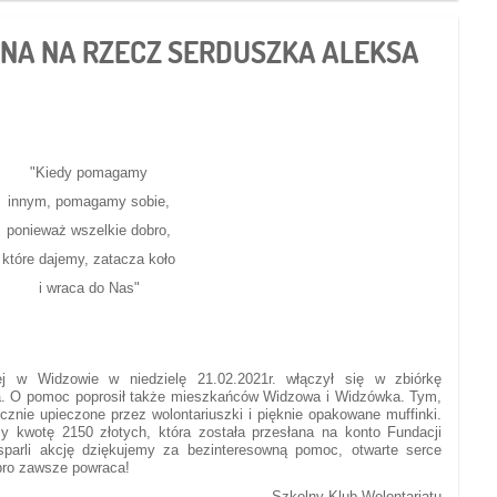
NA NA RZECZ SERDUSZKA ALEKSA
"Kiedy pomagamy
innym, pomagamy sobie,
ponieważ wszelkie dobro,
które dajemy, zatacza koło
i wraca do Nas"
j w Widzowie w niedzielę 21.02.2021r. włączył się w zbiórkę
ia. O pomoc poprosił także mieszkańców Widzowa i Widzówka. Tym,
cznie upieczone przez wolontariuszki i pięknie opakowane muffinki.
y kwotę 2150 złotych, która została przesłana na konto Fundacji
parli akcję dziękujemy za bezinteresowną pomoc, otwarte serce
bro zawsze powraca!
Szkolny Klub Wolontariatu