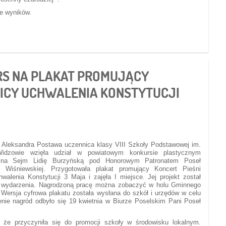
ie wyników.
S NA PLAKAT PROMUJĄCY
ICY UCHWALENIA KONSTYTUCJI
 Aleksandra Postawa uczennica klasy VIII Szkoły Podstawowej im.
dzowie wzięła udział w powiatowym konkursie plastycznym
 na Sejm Lidię Burzyńską pod Honorowym Patronatem Poseł
 Wiśniewskiej. Przygotowała plakat promujący Koncert Pieśni
hwalenia Konstytucji 3 Maja i zajęła I miejsce. Jej projekt został
ego wydarzenia. Nagrodzoną pracę można zobaczyć w holu Gminnego
Wersja cyfrowa plakatu została wysłana do szkół i urzędów w celu
nie nagród odbyło się 19 kwietnia w Biurze Poselskim Pani Poseł
 że przyczyniła się do promocji szkoły w środowisku lokalnym.