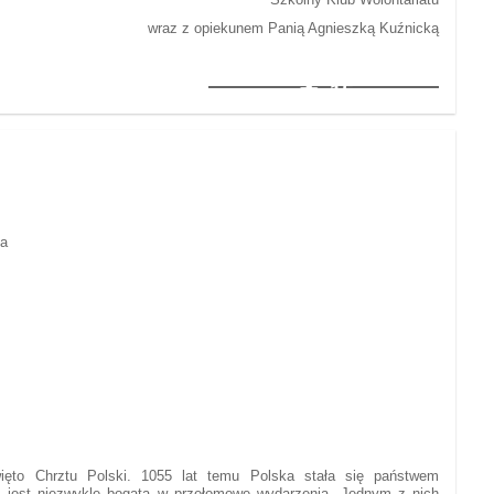
wraz z opiekunem Panią Agnieszką Kuźnicką
15
ga
ęto Chrztu Polski. 1055 lat temu Polska stała się państwem
ju jest niezwykle bogata w przełomowe wydarzenia. Jednym z nich